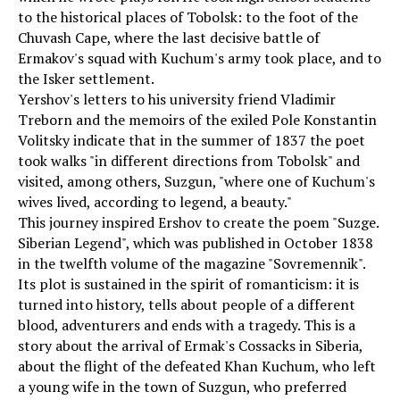
to the historical places of Tobolsk: to the foot of the
Chuvash Cape, where the last decisive battle of
Ermakov's squad with Kuchum's army took place, and to
the Isker settlement.
Yershov's letters to his university friend Vladimir
Treborn and the memoirs of the exiled Pole Konstantin
Volitsky indicate that in the summer of 1837 the poet
took walks "in different directions from Tobolsk" and
visited, among others, Suzgun, "where one of Kuchum's
wives lived, according to legend, a beauty."
This journey inspired Ershov to create the poem "Suzge.
Siberian Legend", which was published in October 1838
in the twelfth volume of the magazine "Sovremennik".
Its plot is sustained in the spirit of romanticism: it is
turned into history, tells about people of a different
blood, adventurers and ends with a tragedy. This is a
story about the arrival of Ermak's Cossacks in Siberia,
about the flight of the defeated Khan Kuchum, who left
a young wife in the town of Suzgun, who preferred