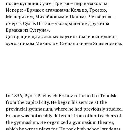
после купания Сузге. Третья – пир казаков на
Искере: «Ермак с атаманами Кольцо, Грозою,
Мещеряком, Михайловым и Паном». Четвёртая –
смерть Сузге. Пятая – «возвращение дружины
Ермака из Сузгуна».
Декорации для «живых картин» были выполнены
художником Михаилом Степановичем Знаменским.
In 1836, Pyotr Pavlovich Ershov returned to Tobolsk
from the capital city. He began his service at the
provincial gymnasium, where he had previously studied.
Ershov was noticeably different from other teachers of
the gymnasium. He organized a gymnasium theater,
which he wrote plays for. He took high school students