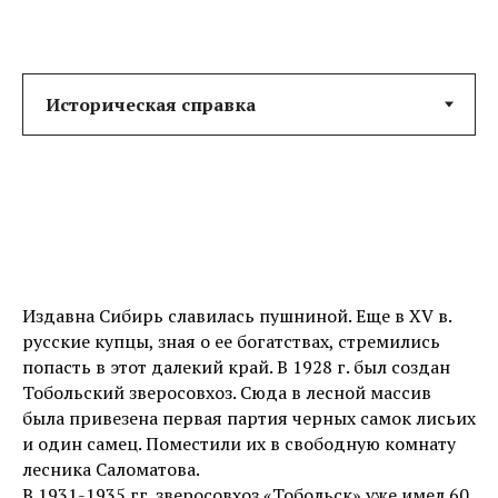
Издавна Сибирь славилась пушниной. Еще в XV в.
русские купцы, зная о ее богатствах, стремились
попасть в этот далекий край. В 1928 г. был создан
Тобольский зверосовхоз. Сюда в лесной массив
была привезена первая партия черных самок лисьих
и один самец. Поместили их в свободную комнату
лесника Саломатова.
В 1931-1935 гг. зверосовхоз «Тобольск» уже имел 60